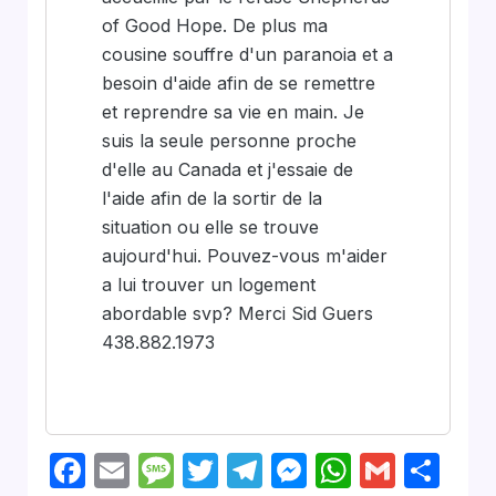
of Good Hope. De plus ma
cousine souffre d'un paranoia et a
besoin d'aide afin de se remettre
et reprendre sa vie en main. Je
suis la seule personne proche
d'elle au Canada et j'essaie de
l'aide afin de la sortir de la
situation ou elle se trouve
aujourd'hui. Pouvez-vous m'aider
a lui trouver un logement
abordable svp? Merci Sid Guers
438.882.1973
Facebook
Email
Message
Twitter
Telegram
Messenger
WhatsA
Gmail
Sha